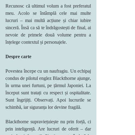
Recunosc că ultimul volum a fost preferatul 
meu. Acolo se întâmplă cele mai multe 
lucruri – mai multă acțiune și chiar iubire 
sinceră. Însă ca să te îndrăgostești de final, ai 
nevoie de primele două volume pentru a 
înțelege contextul și personajele.
Despre carte
Povestea începe cu un naufragiu. Un echipaj 
condus de pilotul englez Blackthorne ajunge, 
în urma unei furtuni, pe țărmul Japoniei. La 
început sunt tratați cu respect și ospitalitate. 
Sunt îngrijiți. Observați. Apoi lucrurile se 
schimbă, iar siguranța lor devine fragilă.
Blackthorne supraviețuiește nu prin forță, ci 
prin inteligență. Are lucruri de oferit – dar 