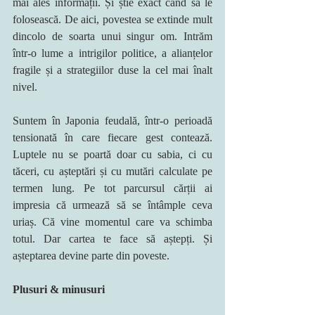
mai ales informații. Și știe exact când să le 
folosească. De aici, povestea se extinde mult 
dincolo de soarta unui singur om. Intrăm 
într-o lume a intrigilor politice, a alianțelor 
fragile și a strategiilor duse la cel mai înalt 
nivel.
Suntem în Japonia feudală, într-o perioadă 
tensionată în care fiecare gest contează. 
Luptele nu se poartă doar cu sabia, ci cu 
tăceri, cu așteptări și cu mutări calculate pe 
termen lung. Pe tot parcursul cărții ai 
impresia că urmează să se întâmple ceva 
uriaș. Că vine momentul care va schimba 
totul. Dar cartea te face să aștepți. Și 
așteptarea devine parte din poveste.
Plusuri & minusuri