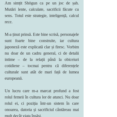
Am simțit Shōgun ca pe un joc de șah. 
Mutări lente, calculate, sacrificii făcute cu 
sens. Totul este strategie, inteligență, calcul 
rece.
M-a ținut prinsă. Este bine scrisă, personajele 
sunt foarte bine construite, iar cultura 
japoneză este explicată clar și firesc. Vorbim 
nu doar de un cadru general, ci de detalii 
intime – de la relații până la obiceiuri 
cotidiene – tocmai pentru că diferențele 
culturale sunt atât de mari față de lumea 
europeană.
Un lucru care m-a marcat profund a fost 
rolul femeii în cultura lor de atunci. Nu doar 
rolul ei, ci poziția într-un sistem în care 
onoarea, datoria și sacrificiul cântăreau mai 
mult decât viața însăși.