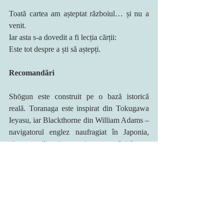
Toată cartea am așteptat războiul… și nu a 
venit.
Iar asta s-a dovedit a fi lecția cărții:
Este tot despre a ști să aștepți.
Recomandări
Shōgun este construit pe o bază istorică 
reală. Toranaga este inspirat din Tokugawa 
Ieyasu, iar Blackthorne din William Adams – 
navigatorul englez naufragiat în Japonia, 
ajuns consilier și samurai cu rang oficial.
Cartea se oprește exact înainte ca istoria să 
confirme victoria. Nu există șah-mat, pentru 
că adevărata victorie nu a fost un moment, ci 
un proces. Ani de răbdare, tăceri și mutări 
invizibile.