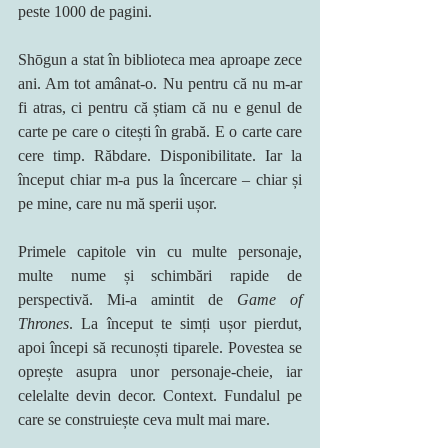
peste 1000 de pagini.
Shōgun a stat în biblioteca mea aproape zece 
ani. Am tot amânat-o. Nu pentru că nu m-ar 
fi atras, ci pentru că știam că nu e genul de 
carte pe care o citești în grabă. E o carte care 
cere timp. Răbdare. Disponibilitate. Iar la 
început chiar m-a pus la încercare – chiar și 
pe mine, care nu mă sperii ușor.
Primele capitole vin cu multe personaje, 
multe nume și schimbări rapide de 
perspectivă. Mi-a amintit de 
Game of 
Thrones
. La început te simți ușor pierdut, 
apoi începi să recunoști tiparele. Povestea se 
oprește asupra unor personaje-cheie, iar 
celelalte devin decor. Context. Fundalul pe 
care se construiește ceva mult mai mare.