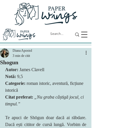
Diana Apostol
3 min de citit
Shogun
Autor: 
James Clavell
Notă: 
9,5
Categorie: 
roman istoric, aventură, ficțiune 
istorică
Citat preferat: 
„Nu graba câștigă jocul, ci 
timpul.”
Te apuci de Shōgun doar dacă ai răbdare. 
Dacă ești cititor de cursă lungă. Vorbim de 