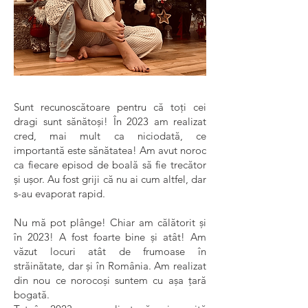
Sunt recunoscătoare pentru că toți cei
dragi sunt sănătoși! În 2023 am realizat
cred, mai mult ca niciodată, ce
importantă este sănătatea! Am avut noroc
ca fiecare episod de boală să fie trecător
și ușor. Au fost griji că nu ai cum altfel, dar
s-au evaporat rapid.
Nu mă pot plânge! Chiar am călătorit și
în 2023! A fost foarte bine şi atât! Am
văzut locuri atât de frumoase în
străinătate, dar și în România. Am realizat
din nou ce norocoși suntem cu așa țară
bogată.