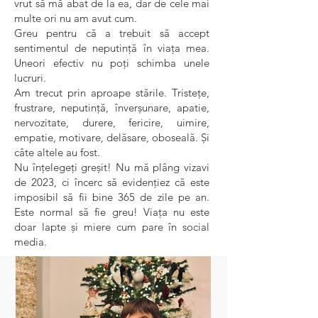
vrut să mă abat de la ea, dar de cele mai
multe ori nu am avut cum.
Greu pentru că a trebuit să accept
sentimentul de neputință în viața mea.
Uneori efectiv nu poți schimba unele
lucruri.
Am trecut prin aproape stările. Tristețe,
frustrare, neputință, înverșunare, apatie,
nervozitate, durere, fericire, uimire,
empatie, motivare, delăsare, oboseală. Și
câte altele au fost.
Nu înțelegeți greșit! Nu mă plâng vizavi
de 2023, ci încerc să evidențiez că este
imposibil să fii bine 365 de zile pe an.
Este normal să fie greu! Viața nu este
doar lapte şi miere cum pare în social
media.