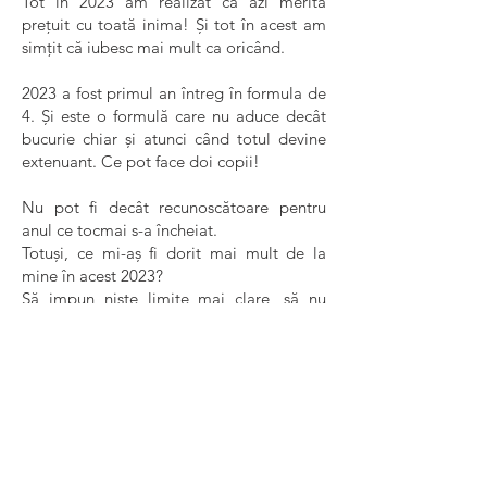
Tot în 2023 am realizat că azi merită
prețuit cu toată inima! Și tot în acest am
simțit că iubesc mai mult ca oricând.
2023 a fost primul an întreg în formula de
4. Și este o formulă care nu aduce decât
bucurie chiar și atunci când totul devine
extenuant. Ce pot face doi copii!
Nu pot fi decât recunoscătoare pentru
anul ce tocmai s-a încheiat.
Totuși, ce mi-aș fi dorit mai mult de la
mine în acest 2023?
Să impun niște limite mai clare, să nu
accept încălcarea anumitor promisiuni ce
mi s-au făcut, să gestionez altfel
prioritățile, să mă fi pus și pe mine pe
primul loc din când în când, să-mi
canalizez altfel energia.
Însă au devenit lecții învățate! O să am
grijă să le aplic în 2024! Sper!
De la vorbe până la fapte e cale lungă!