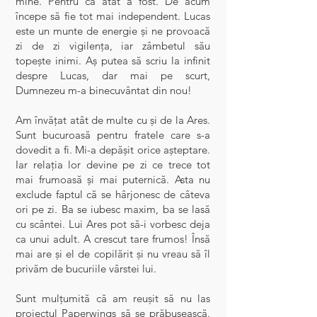
mine. Pentru că atât a fost. De acum
începe să fie tot mai independent. Lucas
este un munte de energie și ne provoacă
zi de zi vigilența, iar zâmbetul său
topește inimi. Aș putea să scriu la infinit
despre Lucas, dar mai pe scurt,
Dumnezeu m-a binecuvântat din nou!
Am învățat atât de multe cu și de la Ares.
Sunt bucuroasă pentru fratele care s-a
dovedit a fi. Mi-a depășit orice aşteptare.
Iar relația lor devine pe zi ce trece tot
mai frumoasă şi mai puternică. Asta nu
exclude faptul că se hârjonesc de câteva
ori pe zi. Ba se iubesc maxim, ba se lasă
cu scântei. Lui Ares pot să-i vorbesc deja
ca unui adult. A crescut tare frumos! Însă
mai are și el de copilărit și nu vreau să îl
privăm de bucuriile vârstei lui.
Sunt mulțumită că am reușit să nu las
proiectul Paperwings să se prăbuşească.