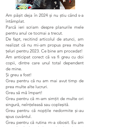
Am păşit deja în 2024 și nu ştiu când s-a
întâmplat.
Parcă ieri scriam despre planurile mele
pentru anul ce tocmai a trecut.
De fapt, recitind articolul de atunci, am
realizat că nu mi-am propus prea multe
țeluri pentru 2023. Ce bine am procedat!
Am anticipat corect că va fi greu cu doi
copii, dintre care unul total dependent
de mine.
Și greu a fost!
Greu pentru că nu am mai avut timp de
prea multe alte lucruri.
Greu să mă împart!
Greu pentru că m-am simțit de multe ori
singură, neînțeleasă sau copleșită.
Greu pentru că nopțile nedormite şi-au
spus cuvântul.
Greu pentru că rutina m-a obosit. Eu am