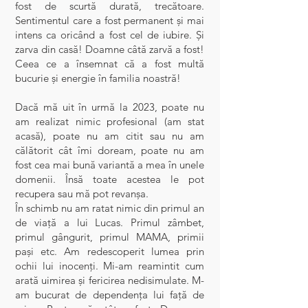
fost de scurtă durată, trecătoare.
Sentimentul care a fost permanent și mai
intens ca oricând a fost cel de iubire. Și
zarva din casă! Doamne câtă zarvă a fost!
Ceea ce a însemnat că a fost multă
bucurie și energie în familia noastră!
Dacă mă uit în urmă la 2023, poate nu
am realizat nimic profesional (am stat
acasă), poate nu am citit sau nu am
călătorit cât îmi doream, poate nu am
fost cea mai bună variantă a mea în unele
domenii. Însă toate acestea le pot
recupera sau mă pot revanșa.
În schimb nu am ratat nimic din primul an
de viață a lui Lucas. Primul zâmbet,
primul gângurit, primul MAMA, primii
pași etc. Am redescoperit lumea prin
ochii lui inocenți. Mi-am reamintit cum
arată uimirea și fericirea nedisimulate. M-
am bucurat de dependența lui față de