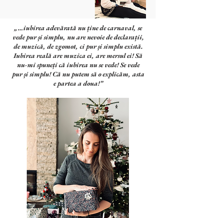
„…iubirea adevărată nu ține de carnaval, se
vede pur și simplu, nu are nevoie de declarații,
de muzică, de zgomot, ci pur și simplu există.
Iubirea reală are muzica ei, are mersul ei! Să
nu-mi spuneți că iubirea nu se vede! Se vede
pur și simplu! Că nu putem să o explicăm, asta
e partea a doua!”