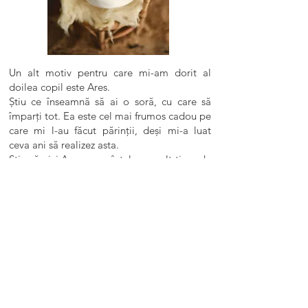
Un alt motiv pentru care mi-am dorit al
doilea copil este Ares.
Știu ce înseamnă să ai o soră, cu care să
împarți tot. Ea este cel mai frumos cadou pe
care mi l-au făcut părinții, deși mi-a luat
ceva ani să realizez asta.
Știu că nici Ares nu va înțelege mult timp de
ce Lucas a apărut în viața noastră, că ne era
bine și în trei. Dar va veni și acel moment
când va conștientiza legătura lor sufletească.
Sau cel puțin, eu așa sper…
„
Copiii sunt o carte pe care trebuie să o
scriem și pe care trebuie să o citim.”
Eu sunt pregătită pentru aventura noastră în
patru, care de curând a început. Sunt
conștientă că vor fi și bune și rele. Tot ce îmi