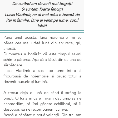
De curând am devenit mai bogați!
Și suntem foarte fericiți!
Lucas Vladimir, ne-ai mai adus o bucată de
Rai în familie. Bine ai venit pe lume, copil
iubit!
Până anul acesta, luna noiembrie mi se
părea cea mai urâtă lună din an: rece, gri,
anostă.
Dumnezeu a hotărât că este timpul să-mi
schimb părerea. Așa că a făcut din ea una de
sărbătoare!
Lucas Vladimir a sosit pe lume într-o zi
friguroasă de noiembrie și brusc totul a
devenit bucurie și lumină.
A trecut deja o lună de când îl strâng la
piept. O lună în care mi-am dat timp să ne
acomodăm, să îmi găsesc echilibrul, să îl
descopăr, să ne recompunem cumva.
Acasă a căpătat o nouă valență. Din trei am