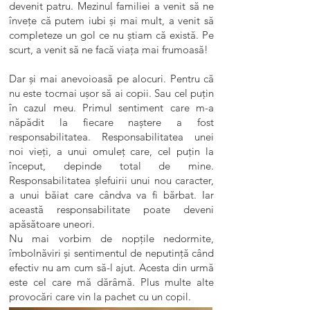
devenit patru. Mezinul familiei a venit să ne
învețe că putem iubi și mai mult, a venit să
completeze un gol ce nu știam că există. Pe
scurt, a venit să ne facă viața mai frumoasă!
Dar și mai anevoioasă pe alocuri. Pentru că
nu este tocmai ușor să ai copii. Sau cel puțin
în cazul meu. Primul sentiment care m-a
năpădit la fiecare naștere a fost
responsabilitatea. Responsabilitatea unei
noi vieți, a unui omuleț care, cel puțin la
început, depinde total de mine.
Responsabilitatea șlefuirii unui nou caracter,
a unui băiat care cândva va fi bărbat. Iar
această responsabilitate poate deveni
apăsătoare uneori.
Nu mai vorbim de nopțile nedormite,
îmbolnăviri și sentimentul de neputință când
efectiv nu am cum să-l ajut. Acesta din urmă
este cel care mă dărâmă. Plus multe alte
provocări care vin la pachet cu un copil.