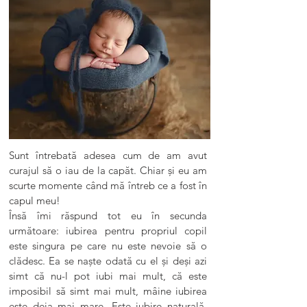
Sunt întrebată adesea cum de am avut
curajul să o iau de la capăt. Chiar și eu am
scurte momente când mă întreb ce a fost în
capul meu!
Însă îmi răspund tot eu în secunda
următoare: iubirea pentru propriul copil
este singura pe care nu este nevoie să o
clădesc. Ea se naște odată cu el și deși azi
simt că nu-l pot iubi mai mult, că este
imposibil să simt mai mult, mâine iubirea
este deja mai mare. Este iubire naturală,