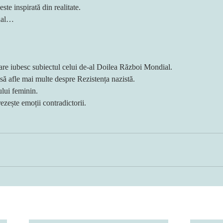
te inspirată din realitate.
inal…
are iubesc subiectul celui de-al Doilea Război Mondial.
ă afle mai multe despre Rezistența nazistă.
lui feminin.
ezește emoții contradictorii.