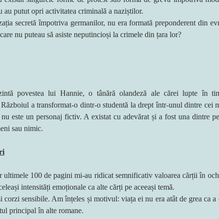
u au putut opri activitatea criminală a naziștilor.
izația secretă împotriva germanilor, nu era formată preponderent din evre
care nu puteau să asiste neputincioși la crimele din țara lor?
intă povestea lui Hannie, o tânără olandeză ale cărei lupte în tim
 Războiul a transformat-o dintr-o studentă la drept într-unul dintre cei m
 nu este un personaj fictiv. A existat cu adevărat și a fost una dintre pe
meni sau nimic.
ri
ultimele 100 de pagini mi-au ridicat semnificativ valoarea cărții în ochi
eleași intensități emoționale ca alte cărți pe aceeași temă.
corzi sensibile. Am înțeles și motivul: viața ei nu era atât de grea ca a ev
tul principal în alte romane.