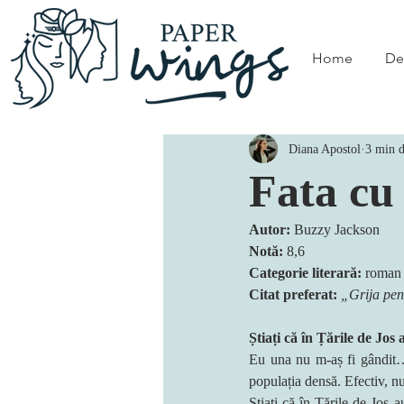
Home
De
Diana Apostol
3 min d
Fata cu
Autor:
 Buzzy Jackson
Notă:
 8,6
Categorie literară: 
roman 
Citat preferat:
„Grija pent
Știați că în Țările de Jos
Eu una nu m-aș fi gândit… a
populația densă. Efectiv, n
Știați că în Țările de Jos 