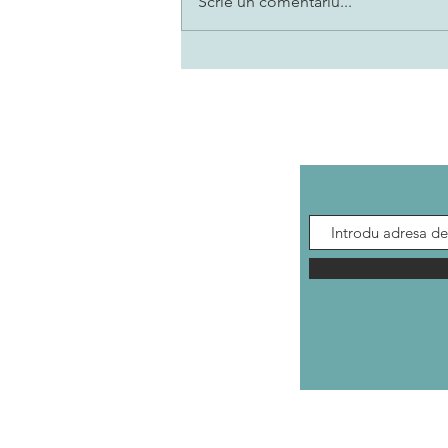
Scrie un comentariu...
N-au ei cer cât ai tu zbor