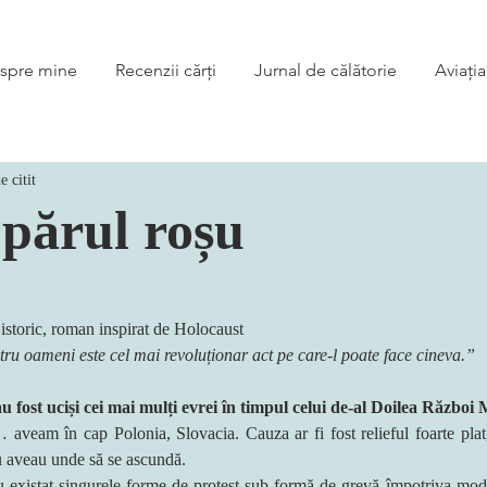
spre mine
Recenzii cărți
Jurnal de călătorie
Aviația
e citit
 părul roșu
istoric, roman inspirat de Holocaust 
ru oameni este cel mai revoluționar act pe care-l poate face cineva.”
 au fost uciși cei mai mulți evrei în timpul celui de-al Doilea Război
veam în cap Polonia, Slovacia. Cauza ar fi fost relieful foarte plat, l
u aveau unde să se ascundă.
au existat singurele forme de protest sub formă de grevă împotriva modu