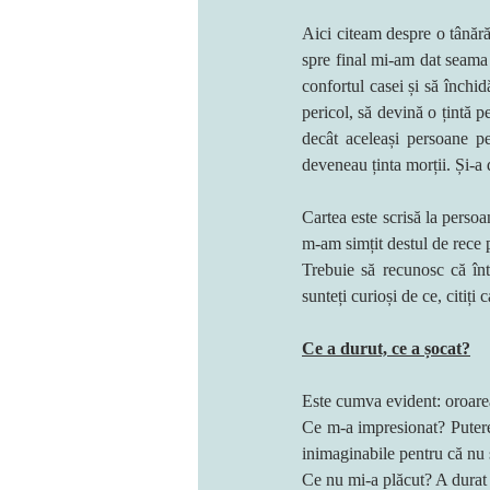
Aici citeam despre o tânără 
spre final mi-am dat seama 
confortul casei și să închidă
pericol, să devină o țintă p
decât aceleași persoane pe
deveneau ținta morții. Și-a 
Cartea este scrisă la persoa
m-am simțit destul de rece p
Trebuie să recunosc că în
sunteți curioși de ce, citiți 
Ce a durut, ce a șocat?
Este cumva evident: oroare
Ce m-a impresionat? Puterea p
inimaginabile pentru că nu s
Ce nu mi-a plăcut? A durat 