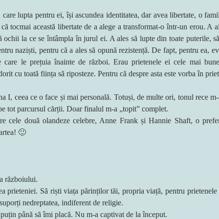
care lupta pentru ei, își ascundea identitatea, dar avea libertate, o famil
că tocmai această libertate de a alege a transformat-o într-un erou. A a
 ochii la ce se întâmpla în jurul ei. A ales să lupte din toate puterile, să
entru naziști, pentru că a ales să opună rezistență. De fapt, pentru ea, ev
 care le prețuia înainte de război. Erau prietenele ei cele mai bune,
dorit cu toată ființa să riposteze. Pentru că despre asta este vorba în prie
na I, ceea ce o face și mai personală. Totuși, de multe ori, tonul rece m-a
e tot parcursul cărții. Doar finalul m-a „topit” complet.
tre cele două olandeze celebre, Anne Frank și Hannie Shaft, o prefe
cartea! 🙂
a războiului.
rieteniei. Să riști viața părinților tăi, propria viață, pentru prietenele t
uporți nedreptatea, indiferent de religie.
puțin până să îmi placă. Nu m-a captivat de la început.