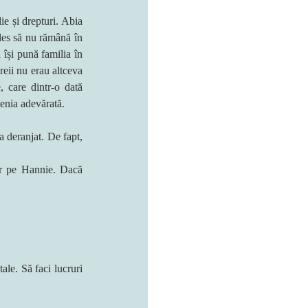
ie și drepturi. Abia 
les să nu rămână în 
 își pună familia în 
reii nu erau altceva 
 care dintr-o dată 
tenia adevărată.
 deranjat. De fapt, 
r pe Hannie. Dacă 
ale. Să faci lucruri 