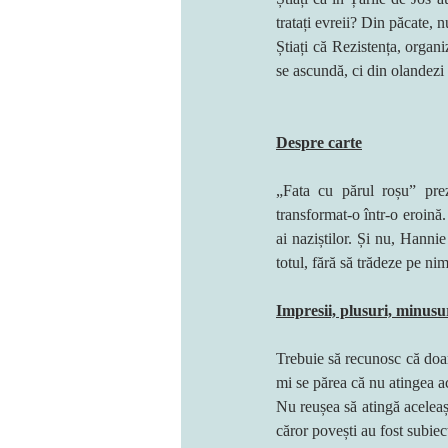
tratați evreii? Din păcate, n
Știați că Rezistența, organ
se ascundă, ci din olandezi 
Despre carte
„Fata cu părul roșu” prez
transformat-o într-o eroină.
ai naziștilor. Și nu, Hannie
totul, fără să trădeze pe ni
Impresii, plusuri, minusu
Trebuie să recunosc că doar 
mi se părea că nu atingea ac
Nu reușea să atingă aceleași 
căror povești au fost subiec