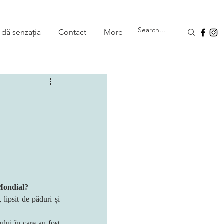
 dă senzația
Contact
More
 Mondial?
ipsit de păduri și 
lui în care au fost 