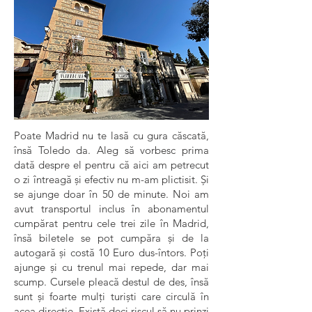
Poate Madrid nu te lasă cu gura căscată,
însă Toledo da. Aleg să vorbesc prima
dată despre el pentru că aici am petrecut
o zi întreagă și efectiv nu m-am plictisit. Și
se ajunge doar în 50 de minute. Noi am
avut transportul inclus în abonamentul
cumpărat pentru cele trei zile în Madrid,
însă biletele se pot cumpăra și de la
autogară și costă 10 Euro dus-întors. Poți
ajunge și cu trenul mai repede, dar mai
scump. Cursele pleacă destul de des, însă
sunt și foarte mulți turiști care circulă în
acea direcție. Există deci riscul să nu prinzi