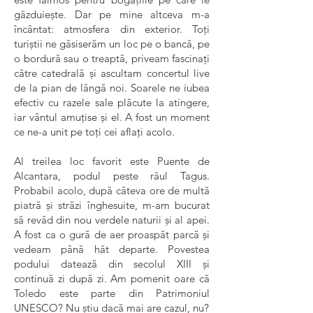
găzduiește. Dar pe mine altceva m-a
încântat: atmosfera din exterior. Toți
turiștii ne găsiserăm un loc pe o bancă, pe
o bordură sau o treaptă, priveam fascinați
către catedrală și ascultam concertul live
de la pian de lângă noi. Soarele ne iubea
efectiv cu razele sale plăcute la atingere,
iar vântul amuțise și el. A fost un moment
ce ne-a unit pe toți cei aflați acolo.
Al treilea loc favorit este Puente de
Alcantara, podul peste râul Tagus.
Probabil acolo, după câteva ore de multă
piatră și străzi înghesuite, m-am bucurat
să revăd din nou verdele naturii și al apei.
A fost ca o gură de aer proaspăt parcă și
vedeam până hăt departe. Povestea
podului datează din secolul XIII și
continuă zi după zi. Am pomenit oare că
Toledo este parte din Patrimoniul
UNESCO? Nu știu dacă mai are cazul, nu?