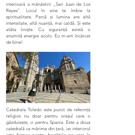
interioară a mănăstirii „San Juan de Los
Reyes”. Locul în sine te îmbie la
spiritualitate. Parcă și lumina are altă
intensitate, altă nuanță, mai caldă. Și este
atâta liniște. Cu siguranță există o
anumită energie acolo. Eu m-am încărcat
de bine!
Catedrala Toledo este punct de referință
religios nu doar pentru orașul care o
găzduiește, ci pentru Spania. Este a doua
catedrală ca mărime din țară, iar interiorul
este faimos pentru bogățiile pe care le