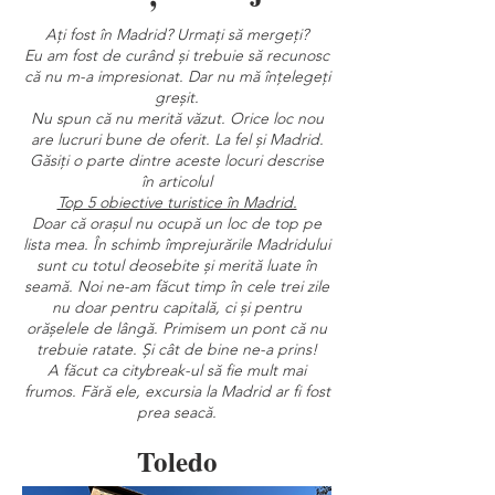
Ați fost în Madrid? Urmați să mergeți?
Eu am fost de curând și trebuie să recunosc
că nu m-a impresionat. Dar nu mă înțelegeți
greșit.
Nu spun că nu merită văzut. Orice loc nou
are lucruri bune de oferit. La fel și Madrid.
Găsiți o parte dintre aceste locuri descrise
în articolul
Top 5 obiective turistice în Madrid.
Doar că orașul nu ocupă un loc de top pe
lista mea. În schimb împrejurările Madridului
sunt cu totul deosebite și merită luate în
seamă. Noi ne-am făcut timp în cele trei zile
nu doar pentru capitală, ci și pentru
orășelele de lângă. Primisem un pont că nu
trebuie ratate. Și cât de bine ne-a prins!
A făcut ca citybreak-ul să fie mult mai
frumos. Fără ele, excursia la Madrid ar fi fost
prea seacă.
Toledo