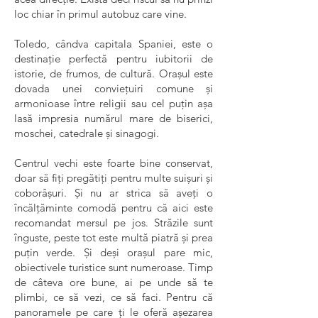
loc chiar în primul autobuz care vine.
Toledo, cândva capitala Spaniei, este o
destinație perfectă pentru iubitorii de
istorie, de frumos, de cultură. Orașul este
dovada unei conviețuiri comune și
armonioase între religii sau cel puțin așa
lasă impresia numărul mare de biserici,
moschei, catedrale și sinagogi.
Centrul vechi este foarte bine conservat,
doar să fiți pregătiți pentru multe suișuri și
coborâșuri. Și nu ar strica să aveți o
încălțăminte comodă pentru că aici este
recomandat mersul pe jos. Străzile sunt
înguste, peste tot este multă piatră și prea
puțin verde. Și deși orașul pare mic,
obiectivele turistice sunt numeroase. Timp
de câteva ore bune, ai pe unde să te
plimbi, ce să vezi, ce să faci. Pentru că
panoramele pe care ți le oferă așezarea