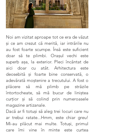
Noi am vizitat aproape tot ce era de văzut
și ce am crezut că merită, iar intrările nu
au fost foarte scumpe. Însă este suficient
doar să te plimbi. Orașul vechi este
superb așa, la exterior. Pleci încântat de
aici doar cu atât. Arhitectura este
deosebită și foarte bine conservată, o
adevărată moștenire a trecutului. A fost o
plăcere să mă plimb pe străzile
întortocheate, să mă bucur de liniștea
curțior și să colind prin numeroasele
magazine artizanale.
Dacă ar fi totuși să aleg trei locuri care nu
ar trebui ratate...Hmm, este chiar greu!
Mi-au plăcut mai multe. Totuși, primul
care îmi vine în minte este curtea