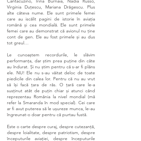
Cantacuzino, Irina Burnaia, Nadia Russo,
Virginia Duțescu, Mariana Drăgescu. Plus
alte câteva nume. Ele sunt primele femei
care au iscălit pagini de istorie în aviația
română și cea mondială. Ele sunt primele
femei care au demonstrat că avionul nu ține
cont de gen. Ele au fost primele și au dus
tot greul…
Le cunoaștem recordurile, le slăvim
performanța, dar știm prea puține din câte
au îndurat. Și nu știm pentru că s-ar fi plâns
ele. NU! Ele nu s-au văitat deloc de toate
piedicile din calea lor. Pentru că nu au vrut
să își facă țara de râs. O țară care le-a
susținut atât de puțin chiar și atunci când
reprezentau România la nivel mondial (mă
refer la Smaranda în mod special). Cei care
ar fi avut puterea să le ușureze munca, le-au
îngreunat-o doar pentru că purtau fustă.
Este o carte despre curaj, despre cutezanță,
despre loialitate, despre patriotism, despre
începuturile aviației, despre începuturile