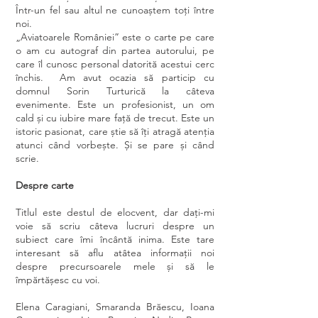
Într-un fel sau altul ne cunoaștem toți între
noi.
„Aviatoarele României” este o carte pe care
o am cu autograf din partea autorului, pe
care îl cunosc personal datorită acestui cerc
închis. Am avut ocazia să particip cu
domnul Sorin Turturică la câteva
evenimente. Este un profesionist, un om
cald și cu iubire mare față de trecut. Este un
istoric pasionat, care știe să îți atragă atenția
atunci când vorbește. Și se pare și când
scrie.
Despre carte
Titlul este destul de elocvent, dar dați-mi
voie să scriu câteva lucruri despre un
subiect care îmi încântă inima. Este tare
interesant să aflu atâtea informații noi
despre precursoarele mele și să le
împărtășesc cu voi.
Elena Caragiani, Smaranda Brăescu, Ioana