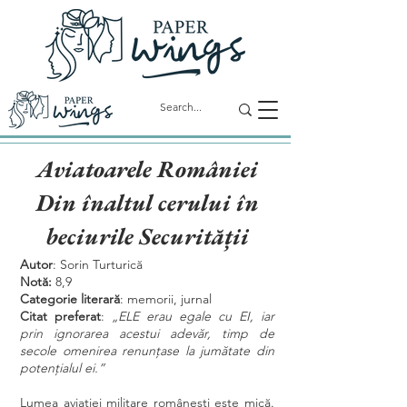
Aviatoarele României
Din înaltul cerului în
beciurile Securității
Autor
: Sorin Turturică
Notă:
8,9
Categorie literară
: memorii, jurnal
Citat preferat
:
„ELE erau egale cu EI, iar
prin ignorarea acestui adevăr, timp de
secole omenirea renunțase la jumătate din
potențialul ei.”
Lumea aviației militare românești este mică.