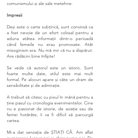
comunismului și ale sale metehne.
Impresii
Deși este o carte subțirică, sunt convinsă ca
a fost nevoie de un efort colosal pentru a
aduna atâtea informații dintr-o perioadă
când femeile nu erau promovate. Atât
misoginism era. Nu mă mir că nu a dispărut.
Are rădăcini bine înfipte!
Se vede că autorul este un istoric. Sunt
foarte multe date, stilul este mai mult
formal. Pe alocuri apare și câte un dram de
sensibilitate și de admirație.
A trebuit să citesc cu pixul în mână pentru a
ține pasul cu cronologia evenimentelor. Cine
nu e pasionat de istorie, de aviație sau de
femei hotărâte, îi va fi dificil să parcurgă
cartea.
Mi-a dat senzația de ȘTIAȚI CĂ. Am aflat