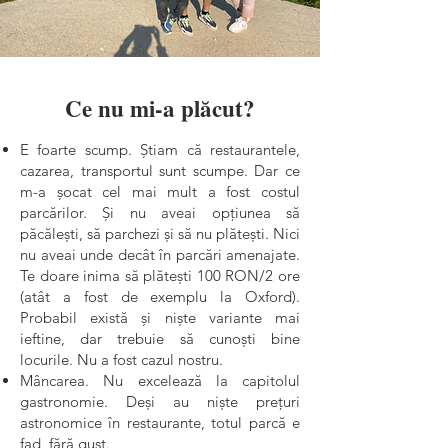
Ce nu mi-a plăcut?
E foarte scump. Știam că restaurantele,
cazarea, transportul sunt scumpe. Dar ce
m-a șocat cel mai mult a fost costul
parcărilor. Și nu aveai opțiunea să
păcălești, să parchezi și să nu plătești. Nici
nu aveai unde decât în parcări amenajate.
Te doare inima să plătești 100 RON/2 ore
(atât a fost de exemplu la Oxford).
Probabil există și niște variante mai
ieftine, dar trebuie să cunoști bine
locurile. Nu a fost cazul nostru.
Mâncarea. Nu excelează la capitolul
gastronomie. Deși au niște prețuri
astronomice în restaurante, totul parcă e
fad, fără gust.