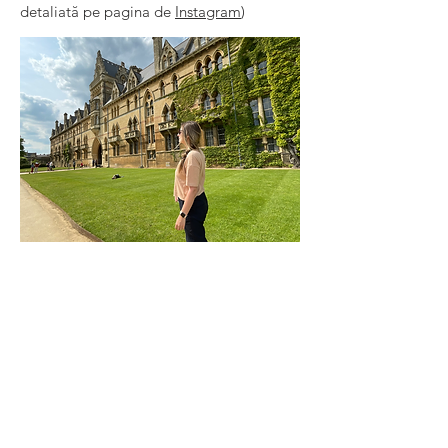
detaliată pe pagina de
Instagram
)
Sfaturi:
Anglia mi se pare o țară numai bună de
vizitat în lunile de primăvară sau
de
toamnă timpurie
Pentru o libertate mare de mișcare, ar fi
super dacă aveți buget și pentru
închirierea unei mașini. Însă există și