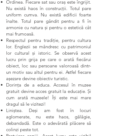
Ordinea. Fiecare sat sau oraș este îngrijit.
Nu există haos în construcții. Totul pare
uniform cumva. Nu există edificii foarte
înalte. Totul pare gândit pentru a fi în
armonie cu natura și pentru o estetică cât
mai frumoasă.
Respectul pentru tradiție, pentru cultura
lor. Englezii se mândresc cu patrimoniul
lor cultural și istoric. Se observă acest
lucru prin grija pe care o arată fiecărui
obiect, loc sau persoane valoroasă dintr-
un motiv sau altul pentru ei. Astfel fiecare
așezare devine obiectiv turistic.
Dorința de a educa. Accesul în muzee
gratuit devine acces gratuit la educație. Și
cum arată muzeele! Îți este mai mare
dragul să le vizitezi!
Liniștea. Deși am fost în locuri
aglomerate, nu este haos, gălăgie,
debandadă. Este o adevărată plăcere să
colinzi peste tot.
Prețuiesc copiii. Acest lucru este vizibil