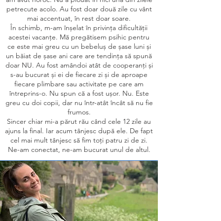
petrecute acolo. Au fost doar două zile cu vânt
mai accentuat, în rest doar soare.
În schimb, m-am înșelat în privința dificultății
acestei vacanțe. Mă pregătisem psihic pentru
ce este mai greu cu un bebeluș de șase luni și
un băiat de șase ani care are tendința să spună
doar NU. Au fost amândoi atât de cooperanți și
s-au bucurat și ei de fiecare zi și de aproape
fiecare plimbare sau activitate pe care am
întreprins-o. Nu spun că a fost ușor. Nu. Este
greu cu doi copii, dar nu într-atât încât să nu fie
frumos.
Sincer chiar mi-a părut rău când cele 12 zile au
ajuns la final. Iar acum tânjesc după ele. De fapt
cel mai mult tânjesc să fim toți patru zi de zi.
Ne-am conectat, ne-am bucurat unul de altul.