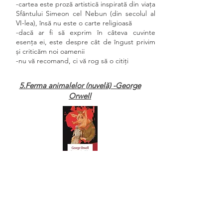
-cartea este proză artistică inspirată din viața
Sfântului Simeon cel Nebun (din secolul al
VI-lea), însă nu este o carte religioasă
-dacă ar fi să exprim în câteva cuvinte
esența ei, este despre cât de îngust privim
și criticăm noi oamenii
-nu vă recomand, ci vă rog să o citiți
5.Ferma animalelor (nuvelă) -George
Orwell
„Toate animalele sunt egale, dar unele sunt
mai egale decât altele.”
-cât am ocolit nuvela aceasta din cauza
titlului și vai cât am greșit!
-este atât de inteligent scrisă că o poți