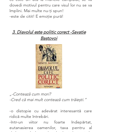
dovedi motivul pentru care visul lor nu se va
împlini. Mai multe nu-ți spun!
-este de citit! E emoție pură!
3. Diavolul este politic corect -Savatie
Baștovoi
„-Contează cum mori?
-Cred că mai mult contează cum trăiești.”
-o distopie cu adevărat interesantă care
ridică multe întrebări.
-într-un viitor nu foarte îndepărtat,
eutanasierea oamenilor, taxa pentru al