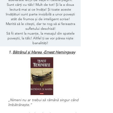
Sunt cărți cu tâlc! Mult de tot! Și la a doua
lectură mai ai ce învăța! Și toate aceste
învățături sunt parte invizibilă a unor povești
atât de frumos și de inteligent scrise!
Merită să le citești, dar te rog să ai fereastra
sufletului deschisă!
Să fii atent la nuanțe, la mesajul din spatele
poveștii, la tâlc! Altfel ți se vor părea niște
banalități!
Bătrânul și Marea -Ernest Hemingway
„Nimeni nu ar trebui să rămână singur când
îmbătrânește.”