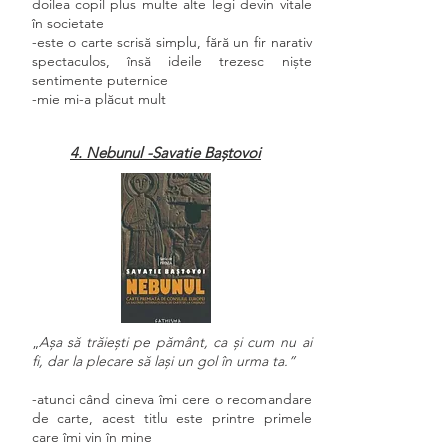
doilea copil plus multe alte legi devin vitale
în societate
-este o carte scrisă simplu, fără un fir narativ
spectaculos, însă ideile trezesc niște
sentimente puternice
-mie mi-a plăcut mult
4. Nebunul -Savatie Baștovoi
„
Așa să trăiești pe pământ, ca și cum nu ai
fi, dar la plecare să lași un gol în urma ta.”
-atunci când cineva îmi cere o recomandare
de carte, acest titlu este printre primele
care îmi vin în mine