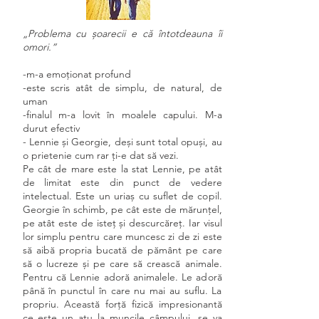
„Problema cu șoarecii e că întotdeauna îi
omori.”
-m-a emoționat profund
-este scris atât de simplu, de natural, de
uman
-finalul m-a lovit în moalele capului. M-a
durut efectiv
- Lennie și Georgie, deși sunt total opuși, au
o prietenie cum rar ți-e dat să vezi.
Pe cât de mare este la stat Lennie, pe atât
de limitat este din punct de vedere
intelectual. Este un uriaș cu suflet de copil.
Georgie în schimb, pe cât este de mărunțel,
pe atât este de isteț și descurcăreț. Iar visul
lor simplu pentru care muncesc zi de zi este
să aibă propria bucată de pământ pe care
să o lucreze și pe care să crească animale.
Pentru că Lennie adoră animalele. Le adoră
până în punctul în care nu mai au suflu. La
propriu. Această forță fizică impresionantă
ce este un atu la muncile câmpului, se va