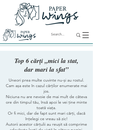
Top 6 cărți „mici la stat,
dar mari la sfat”
Uneori prea multe cuvinte nu-și au rostul.
Cam așa este în cazul cărților enumerate mai
jos.
Niciuna nu are nevoie de mai mult de câteva
ore din timpul tău, însă apoi le vei ține minte
toată viața.
Or fi mici, dar de fapt sunt mari cărți, dacă
înțelegi ce vreau să zic!
Autorii acestor cărțulii au reușit să comprime
adevărate lecții de viață în câteva pagini.