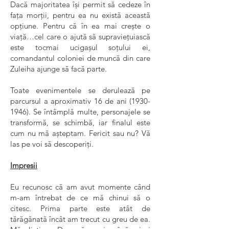
Dacă majoritatea își permit să cedeze în
fața morții, pentru ea nu există această
opțiune. Pentru că în ea mai crește o
viață…cel care o ajută să supraviețuiască
este tocmai ucigașul soțului ei,
comandantul coloniei de muncă din care
Zuleiha ajunge să facă parte.
Toate evenimentele se derulează pe
parcursul a aproximativ 16 de ani
(1930-
1946)
. Se întâmplă multe, personajele se
transformă, se schimbă, iar finalul este
cum nu mă așteptam. Fericit sau nu? Vă
las pe voi să descoperiți.
Impresii
Eu recunosc că am avut momente când
m-am întrebat de ce mă chinui să o
citesc. Prima parte este atât de
tărăgănată încât am trecut cu greu de ea.