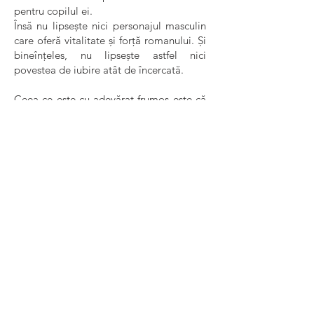
pentru copilul ei.
Însă nu lipsește nici personajul masculin
care oferă vitalitate și forță romanului. Și
bineînțeles, nu lipsește astfel nici
povestea de iubire atât de încercată.
Ceea ce este cu adevărat frumos este că
autoarea s-a inspirat din povestea bunicii
ei care a trăit 16 ani într-o colonie de
muncă din Siberia. Poate de aceea totul
pare atât de credibil și de tulburător.
Zuleiha deschide ochii este o dramă cu
mare impact emoțional. Deși nu se
folosesc metafore sau figuri de stil.
Limbajul este simplu, incisiv pe alocuri.
Dar mișcă suflete!
Contextul istoric este explicat în detaliu
de-a lungul romanului pentru a înțelege
toate acțiunile care au loc. Ce politică a
avut Uniunea Sovietică, ce mod de a-și