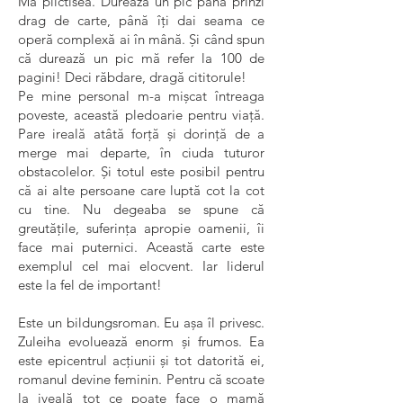
Mă plictisea. Durează un pic până prinzi
drag de carte, până îți dai seama ce
operă complexă ai în mână. Și când spun
că durează un pic mă refer la 100 de
pagini! Deci răbdare, dragă cititorule!
Pe mine personal m-a mișcat întreaga
poveste, această pledoarie pentru viață.
Pare ireală atâtă forță și dorință de a
merge mai departe, în ciuda tuturor
obstacolelor. Și totul este posibil pentru
că ai alte persoane care luptă cot la cot
cu tine. Nu degeaba se spune că
greutățile, suferința apropie oamenii, îi
face mai puternici. Această carte este
exemplul cel mai elocvent. Iar liderul
este la fel de important!
Este un bildungsroman. Eu așa îl privesc.
Zuleiha evoluează enorm și frumos. Ea
este epicentrul acțiunii și tot datorită ei,
romanul devine feminin. Pentru că scoate
la iveală tot ce poate face o mamă