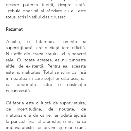
despre puterea iubirii, despre viață.
Trebuie doar să ai răbdare cu el, este
totuși scris în stilul clasic rusesc.
Rezumat
Zuleiha, o tătăroaică cuminte și
superstițioasă, are o viață tare dificilă.
Nu atât din cauza soțului, ci a soacrei
sale. Cu toate acestea, ea nu cunoaște
altfel de existență. Pentru ea, aceasta
este normalitatea. Totul se schimbă însă
în noaptea în care soțul ei este ucis, iar
ea deportată către o destinație
necunoscută.
Călătoria este o luptă de supraviețuire,
de incertitudine, de noutate, de
maturizare și de călire. Iar odată ajunsă
la punctul final al drumului, nimic nu se
îmbunătățește, ci devine și mai crunt.