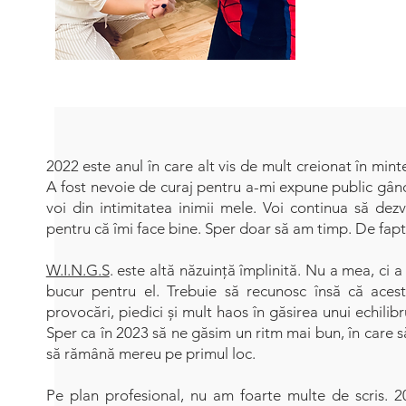
2022 este anul în care alt vis de mult creionat în mint
A fost nevoie de curaj pentru a-mi expune public gând
voi din intimitatea inimii mele. Voi continua să dezv
pentru că îmi face bine. Sper doar să am timp. De fapt
W.I.N.G.S
. este altă năzuință împlinită. Nu a mea, ci
bucur pentru el. Trebuie să recunosc însă că aces
provocări, piedici și mult haos în găsirea unui echilibr
Sper ca în 2023 să ne găsim un ritm mai bun, în care să
să rămână mereu pe primul loc.
Pe plan profesional, nu am foarte multe de scris. 20