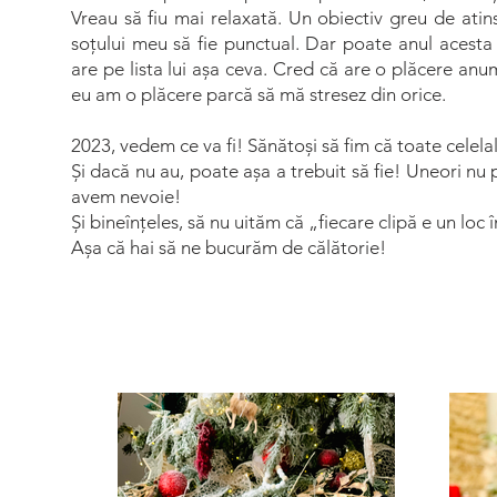
Vreau să fiu mai relaxată. Un obiectiv greu de atins
soțului meu să fie punctual. Dar poate anul acesta
are pe lista lui așa ceva. Cred că are o plăcere an
eu am o plăcere parcă să mă stresez din orice.
2023, vedem ce va fi! Sănătoși să fim că toate celelalt
Și dacă nu au, poate așa a trebuit să fie! Uneori nu
avem nevoie!
Și bineînțeles, să nu uităm că „fiecare clipă e un loc 
Așa că hai să ne bucurăm de călătorie!