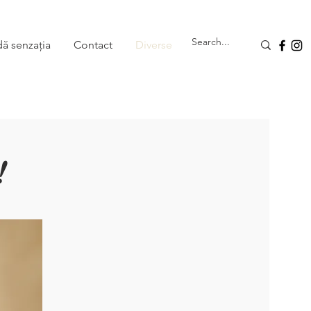
dă senzația
Contact
Diverse
!