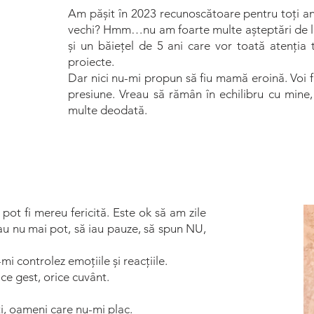
Am pășit în 2023 recunoscătoare pentru toți an
vechi? Hmm…nu am foarte multe așteptări de l
și un băiețel de 5 ani care vor toată atenția t
proiecte.
Dar nici nu-mi propun să fiu mamă eroină. Voi fa
presiune. Vreau să rămân în echilibru cu mine
multe deodată.
u pot fi mereu fericită. Este ok să am zile
 sau nu mai pot, să iau pauze, să spun NU,
i controlez emoțiile și reacțiile.
ce gest, orice cuvânt.
ți, oameni care nu-mi plac.