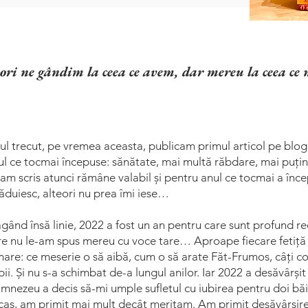
ri ne gândim la ceea ce avem, dar mereu la ceea ce ne
ul trecut, pe vremea aceasta, publicam primul articol pe blog
ul ce tocmai începuse: sănătate, mai multă răbdare, mai puțină 
 am scris atunci rămâne valabil și pentru anul ce tocmai a înc
răduiesc, alteori nu prea îmi iese…
ăgând însă linie, 2022 a fost un an pentru care sunt profund re
re nu le-am spus mereu cu voce tare… Aproape fiecare fetiță îș
mare: ce meserie o să aibă, cum o să arate Făt-Frumos, câți copi
pii. Și nu s-a schimbat de-a lungul anilor. Iar 2022 a desăvârși
mnezeu a decis să-mi umple sufletul cu iubirea pentru doi băieț
cas, am primit mai mult decât meritam. Am primit desăvârșire