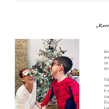
„Rareo
An
an
ce
st
Tr
ca
fi 
co
Du
Lu