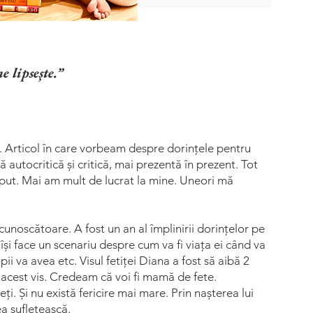
 lipsește.”
. Articol în care vorbeam despre dorințele pentru
autocritică și critică, mai prezentă în prezent. Tot
eput. Mai am mult de lucrat la mine. Uneori mă
cunoscătoare. A fost un an al împlinirii dorințelor pe
i face un scenariu despre cum va fi viața ei când va
i va avea etc. Visul fetiței Diana a fost să aibă 2
t acest vis. Credeam că voi fi mamă de fete.
i. Și nu există fericire mai mare. Prin nașterea lui
a sufletească.