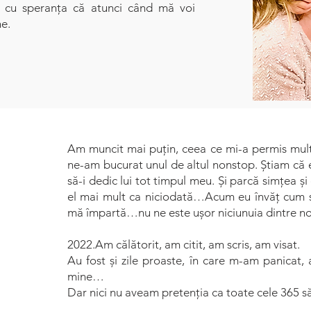
și cu speranța că atunci când mă voi
ne.
Am muncit mai puțin, ceea ce mi-a permis mult 
ne-am bucurat unul de altul nonstop. Știam că es
să-i dedic lui tot timpul meu. Și parcă simțea ș
el mai mult ca niciodată…Acum eu învăț cum să 
mă împartă…nu ne este ușor niciunuia dintre no
2022.Am călătorit, am citit, am scris, am visat.
Au fost și zile proaste, în care m-am panicat,
mine…
Dar nici nu aveam pretenția ca toate cele 365 să