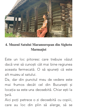
4. Muzeul Satului Maramureșean din Sighetu
Marmației
Este un loc pitoresc care trebuie văzut
dacă vrei să cunoști cât mai bine regiunea
aceasta fermecată. O să spuneți că este
alt muzeu al satului.
Da, dar din punctul meu de vedere este
mai frumos decât cel din București și
locația sa este una deosebită. Chiar ești la
țară.
Aici poți petrece o zi deosebită cu copiii,
care au loc din plin să alerge, să se