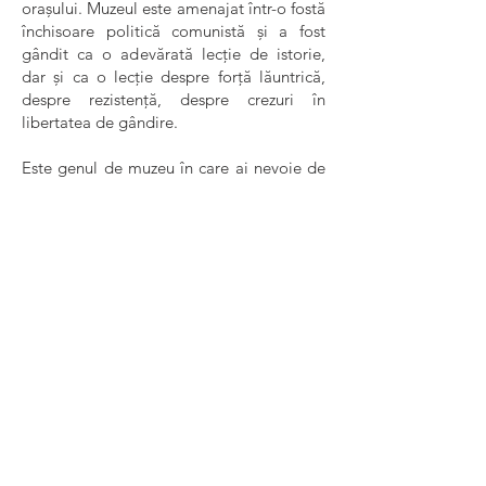
orașului. Muzeul este amenajat într-o fostă
închisoare politică comunistă și a fost
gândit ca o adevărată lecție de istorie,
dar și ca o lecție despre forță lăuntrică,
despre rezistență, despre crezuri în
libertatea de gândire.
Este genul de muzeu în care ai nevoie de
timp dacă vrei să asimilezi toată
informația și cu siguranță nu este un loc
pentru copii. Pentru că apasă și amintește
cât de departe pot merge oamenii atunci
când dețin puterea. Aici a murit însuși
Iuliu Maniu și una din aripile închisorii este
dedicată în întregime lui.
Comunismul este o perioadă pe care noi,
cei tineri nu am prins-o, însă sunt multe
generații înaintea noastră pentru care
acest muzeu trezește amintiri nu tocmai
plăcute.