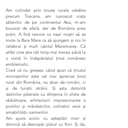
Am colindat prin ținute rurale celebre
precum Toscana, am cunoscut viața
sătenilor de pe continentul Asia, m-am
bucurat de afară, dar de România prea
puțin. A fost nevoie ca nașii noștri să se
mute la Baia Mare ca să ajungem și noi în
celebrul și mult iubitul Maramureș. Că
altfel cine știe cât timp mai trecea până la
o vizită în îndepărtatul ținut românesc
emblematic.
Cred că nu greșesc când spun că ținutul
moroșenilor este cel mai apreciat ținut
rural din România, nu doar de români, ci
și de turiștii străini. Și asta datorită
datinilor păstrate cu sfințenie în zilele de
sărbătoare, arhitecturii impresionante a
porților și mănăstirilor, colinelor verzi și
amabilității oamenilor.
Am ajuns acolo cu așteptări mari și
dornică să descopăr plaiul cu flori. Și da,