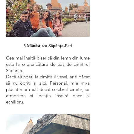
3.Mănăstirea Săpânța-Peri
Cea mai înaltă biserică din lemn din lume
este la o aruncătură de băț de cimitirul
Săpânța.
Dacă ajungeți la cimitirul vesel, ar fi păcat
să nu opriți și aici. Personal, mie mi-a
plăcut mai mult decât celebrul cimitir, iar
atmosfera și locația inspiră pace și
echilibru.