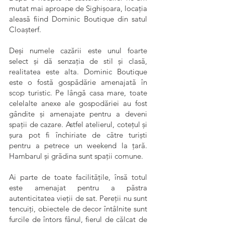
mutat mai aproape de Sighișoara, locația
aleasă fiind Dominic Boutique din satul
Cloașterf.
Deși numele cazării este unul foarte
select și dă senzația de stil și clasă,
realitatea este alta. Dominic Boutique
este o fostă gospădărie amenajată în
scop turistic. Pe lângă casa mare, toate
celelalte anexe ale gospodăriei au fost
gândite și amenajate pentru a deveni
spații de cazare. Astfel atelierul, cotețul și
șura pot fi închiriate de către turiști
pentru a petrece un weekend la țară.
Hambarul și grădina sunt spații comune.
Ai parte de toate facilitățile, însă totul
este amenajat pentru a păstra
autenticitatea vieții de sat. Pereții nu sunt
tencuiți, obiectele de decor întâlnite sunt
furcile de întors fânul, fierul de călcat de