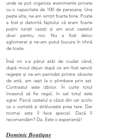
unde se pot organiza evenimente private
cu o capacitate de 100 de persoane. Una
peste alta, ne-am simțit foarte bine. Poate
a fost și datorită faptului că eram foarte
puțini turiști cazați și am avut castelul
doar pentru noi. Nu a fost deloc
aglomerat și ne-am putut bucura în tihnă
de toate.
Însă mi s-a părut atât de ciudat când,
după micul dejun după ce am fost serviți
regește și ne-am perindat printre obiecte
de artă, am ieșit la o plimbare prin sat.
Contrastul este izbitor. În curte totul
încearcă să fie regal, în sat totul este
agrar. Parcă castelul a căzut din cer acolo
ca o cometă și strălucește prea tare. Dar
tocmai asta îl face special. Dacă îl
recomandăm? Da. Este o experiență!
Dominic Boutique