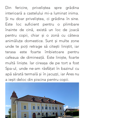
Din fericire, priveliștea spre grădina
interioară a castelului mi-a luminat inima.
Și nu doar priveliștea, ci grădina în sine.
Este loc suficient pentru o plimbare
înainte de cină, există un loc de joacă
pentru copii, chiar și o zonă cu câteva
animăluțe domestice. Sunt și multe zone
unde te poți retrage să citești liniștit, iar
terasa este foarte îmbietoare pentru
cafeaua de dimineață. Este liniște, foarte
multă liniște. Iar cireașa de pe tort a fost
Spa-ul, unde ne-am răsfățat în bazinul cu
apă sărată termală și în jacuzzi, iar Ares nu
a ieșit deloc din piscina pentru copii.