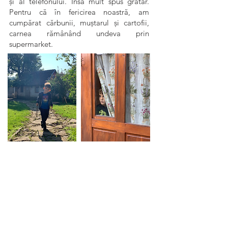
și al telefonului. Însă mult spus grătar.
Pentru că în fericirea noastră, am
cumpărat cărbunii, muștarul și cartofii,
carnea rămânând undeva prin
supermarket.
Lăsând la o parte experiențele haioase în
patru, locul este unul autentic, unde
liniștea este la ea acasă. Aici chiar ești la
sat. Dimineața auzi cocoșul cântând în
vecini și vaca mugind undeva în livadă.
Aerul rece și curat al dimineții te izbește
de cum deschizi ușa, iar roua îți udă