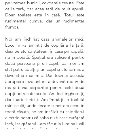
pe vremea bunicii, covoarele țesute. Este
ca la țară, dar acea țară de mult apusă.
Doar toaleta este în casă. Totul este
rudimentar cumva, dar un rudimentar
frumos.
Noi am închiriat casa animalelor mici.
Locul mi-a amintit de copilăria la țară,
deși pe atunci stăteam în casa principală,
nu în poiată. Spațiul era suficient pentru
două persoane și un copil, dar noi am
stat patru adulți și un copil și atunci mic a
devenit și mai mic. Dar tocmai această
apropiere involuntară a devenit motiv de
râs și bună dispoziție pentru cele două
nopți petrecute acolo. Am fost înghesuiți,
dar foarte fericiți. Am împărțit o toaletă
minusculă, unde fiecare sunet era ecou în
toată căsuța, ne-am încălzit cu caloriferul
electric pentru că soba nu fusese curățată
încă, iar grătarul l-am făcut la lumina lunii