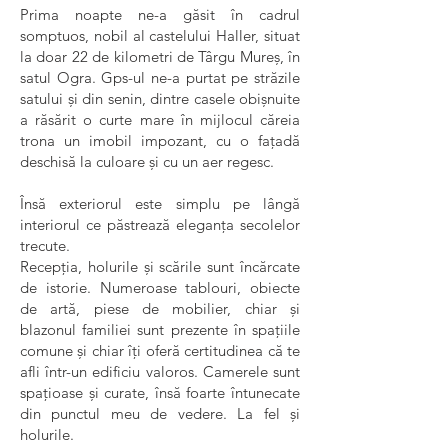
Prima noapte ne-a găsit în cadrul
somptuos, nobil al castelului Haller, situat
la doar 22 de kilometri de Târgu Mureș, în
satul Ogra. Gps-ul ne-a purtat pe străzile
satului și din senin, dintre casele obișnuite
a răsărit o curte mare în mijlocul căreia
trona un imobil impozant, cu o fațadă
deschisă la culoare și cu un aer regesc.
Însă exteriorul este simplu pe lângă
interiorul ce păstrează eleganța secolelor
trecute.
Recepția, holurile și scările sunt încărcate
de istorie. Numeroase tablouri, obiecte
de artă, piese de mobilier, chiar și
blazonul familiei sunt prezente în spațiile
comune și chiar îți oferă certitudinea că te
afli într-un edificiu valoros. Camerele sunt
spațioase și curate, însă foarte întunecate
din punctul meu de vedere. La fel și
holurile.