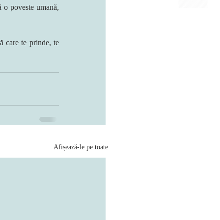
ă o poveste umană, 
 care te prinde, te 
Afișează-le pe toate