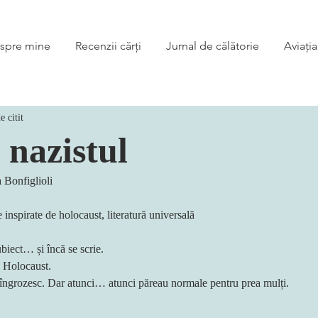
spre mine
Recenzii cărți
Jurnal de călătorie
Aviația
e citit
i nazistul
a Bonfiglioli
 inspirate de holocaust, literatură universală
ubiect… și încă se scrie.
 Holocaust.
e îngrozesc. Dar atunci… atunci păreau normale pentru prea mulți.