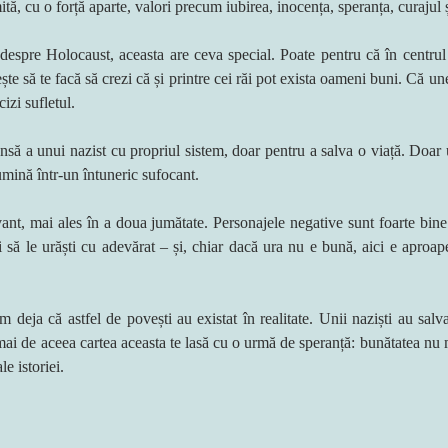
ită, cu o forță aparte, valori precum iubirea, inocența, speranța, curajul 
 despre Holocaust, aceasta are ceva special. Poate pentru că în centrul 
te să te facă să crezi că și printre cei răi pot exista oameni buni. Că une
izi sufletul.
să a unui nazist cu propriul sistem, doar pentru a salva o viață. Doar u
umină într-un întuneric sufocant.
ant, mai ales în a doua jumătate. Personajele negative sunt foarte bine 
 să le urăști cu adevărat – și, chiar dacă ura nu e bună, aici e aproap
m deja că astfel de povești au existat în realitate. Unii naziști au salvat
cmai de aceea cartea aceasta te lasă cu o urmă de speranță: bunătatea nu 
le istoriei.