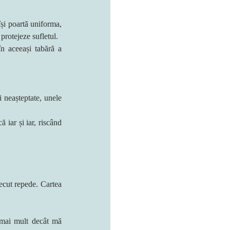
și poartă uniforma, 
 protejeze sufletul.
n aceeași tabără a 
 neașteptate, unele 
iar și iar, riscând 
ecut repede. Cartea 
 mai mult decât mă 