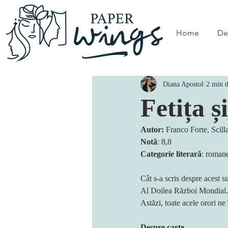
Home
De
Diana Apostol
2 min d
Fetița ș
Autor:
 Franco Forte, Scill
Notă
: 8,8
Categorie literară
: romane
Cât s-a scris despre acest s
Al Doilea Război Mondial.
Astăzi, toate acele orori n
Despre carte