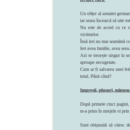
Un ofițer al armatei germane
iar seara încearcă să uite to
Nu este de acord cu ce se 
victimelor.
Însă ieri nu mai seamănă cu
Ieri avea familie, avea sens
Azi se trezește singur la un
aproape necugetate.
Cum ar fi salvarea unei feti
totul. Până când?
Impresii, plusuri, minusu
După primele cinci pagini, a
m-a prins în mrejele ei prin
Sunt obișnuită să citesc d