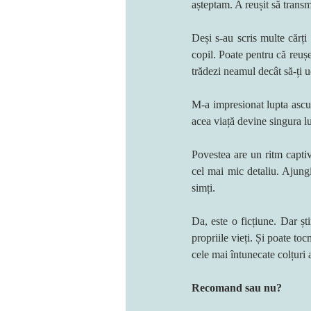
așteptam. A reușit să transm
Deși s-au scris multe cărți
copil. Poate pentru că reușeș
trădezi neamul decât să-ți uc
M-a impresionat lupta ascun
acea viață devine singura l
Povestea are un ritm captiv
cel mai mic detaliu. Ajungi
simți.
Da, este o ficțiune. Dar ști
propriile vieți. Și poate to
cele mai întunecate colțuri a
Recomand sau nu?