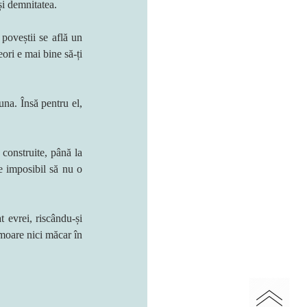
și demnitatea.
poveștii se află un 
ori e mai bine să-ți 
na. Însă pentru el, 
construite, până la 
e imposibil să nu o 
 evrei, riscându-și 
moare nici măcar în 