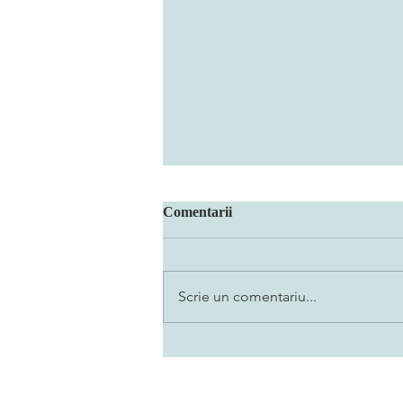
Comentarii
Scrie un comentariu...
N-au ei cer cât ai tu zbor