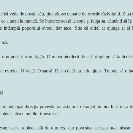
 își vede de postul său, ținându-se departe de ororile războiului. Ziua î
t ce a auzit la muncă. Se întoarce acasă la soția și fetița sa, căutând să își
întâmplă poporului evreu, dar tace. Știe că altfel ar ajunge și el î
 azi.
.
 nou post, într-un lagăr. Durerea pierderii fiicei îl împinge să ia decizii
țe evreice. O viață. O șansă. Dar o dată nu e de ajuns. Trebuie să o facă 
ri
m anticipat direcția poveștii, iar asta m-a deranjat un pic. Însă mi-a tr
 intensitatea emoțiilor transmise.
espre acest subiect atât de dureros, dar povestea aceasta m-a mișcat